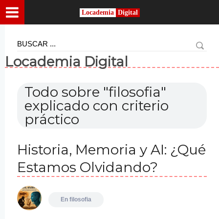
Locademia
Digital
Locademia Digital
Todo sobre
"filosofia"
explicado con criterio
práctico
Historia, Memoria y AI: ¿Qué
Estamos Olvidando?
En
filosofia