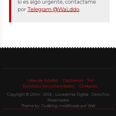
si es algo urgente, contactame
por
Telegram @WaLddo
.
Listas de Estafas
Disclaimer - ToS
Referidos Recomendados
Contacto
Copyright © 2004 - 2026 - Locademia Digital - Derechos
Reservados
Theme by: Codiblog, modificado por
Wall