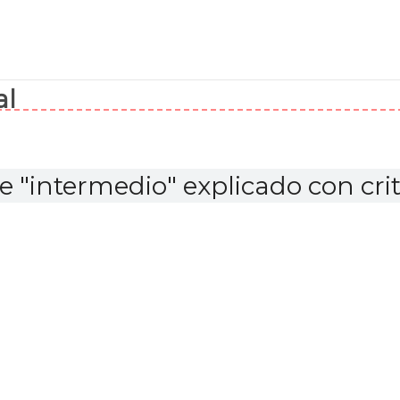
al
re
"intermedio"
explicado con crit