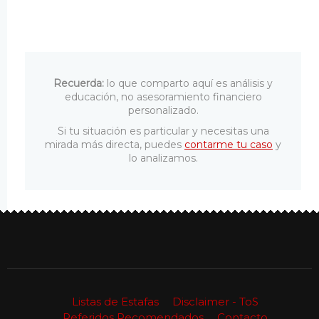
Recuerda:
lo que comparto aquí es análisis y
educación, no asesoramiento financiero
personalizado.
Si tu situación es particular y necesitas una
mirada más directa, puedes
contarme tu caso
y
lo analizamos.
Listas de Estafas
Disclaimer - ToS
Referidos Recomendados
Contacto