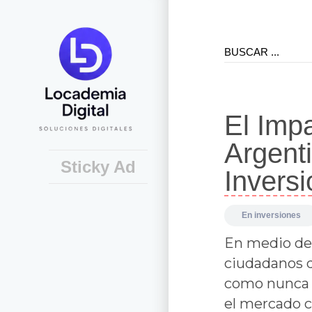
El Imp
Argent
Sticky Ad
Invers
En
inversiones
En medio de u
ciudadanos 
como nunca a
el mercado c