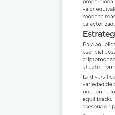
proporciona 
valor equiva
moneda más 
caracterizad
Estrateg
Para aquello
esencial desa
criptomoned
el patrimonio
La diversific
variedad de 
pueden reduc
equilibrado. 
asesoría de 