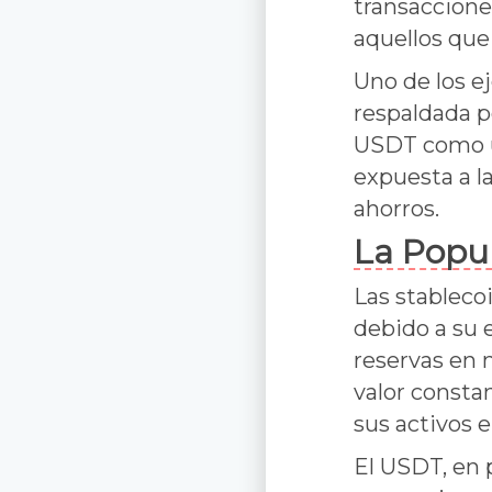
transaccione
aquellos que
Uno de los e
respaldada p
USDT como u
expuesta a la
ahorros.
La Popul
Las stableco
debido a su 
reservas en 
valor consta
sus activos 
El USDT, en 