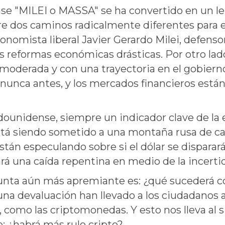
rase "MILEI o MASSA" se ha convertido en un le
re dos caminos radicalmente diferentes para e
conomista liberal Javier Gerardo Milei, defensor
s reformas económicas drásticas. Por otro lado
 moderada y con una trayectoria en el gobierno
 nunca antes, y los mercados financieros está
adounidense, siempre un indicador clave de la
stá siendo sometido a una montaña rusa de ca
stán especulando sobre si el dólar se disparará
á una caída repentina en medio de la incerti
unta aún más apremiante es: ¿qué sucederá co
na devaluación han llevado a los ciudadanos a
 como las criptomonedas. Y esto nos lleva al 
 ¿habrá más rulo cripto?