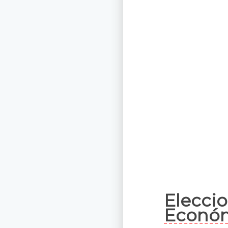
Elecci
Econó