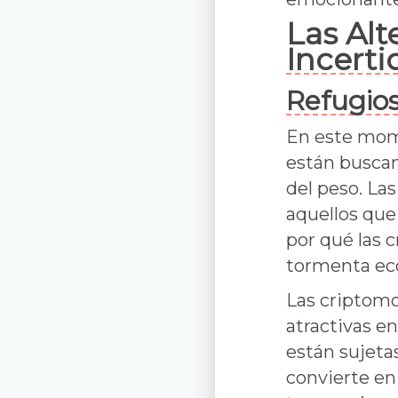
Las Alt
Incert
Refugio
En este mom
están buscan
del peso. La
aquellos que
por qué las 
tormenta ec
Las criptomo
atractivas e
están sujetas
convierte en