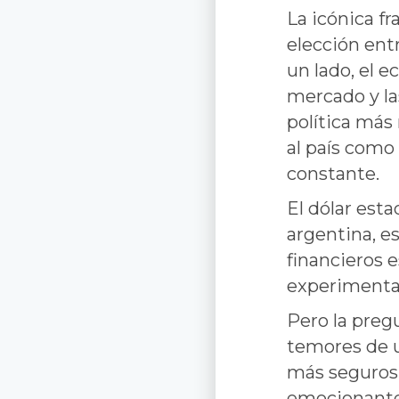
La icónica f
elección ent
un lado, el e
mercado y la
política más
al país como
constante.
El dólar est
argentina, e
financieros e
experimentar
Pero la preg
temores de u
más seguros,
emocionante: