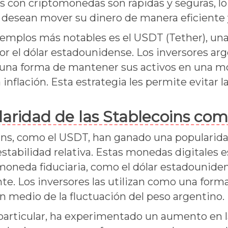
s con criptomonedas son rápidas y seguras, lo 
 desean mover su dinero de manera eficiente y
jemplos más notables es el USDT (Tether), una
or el dólar estadounidense. Los inversores arg
na forma de mantener sus activos en una m
 inflación. Esta estrategia les permite evitar l
aridad de las Stablecoins co
ins, como el USDT, han ganado una popularida
estabilidad relativa. Estas monedas digitales 
moneda fiduciaria, como el dólar estadounidens
nte. Los inversores las utilizan como una form
en medio de la fluctuación del peso argentino.
particular, ha experimentado un aumento en 