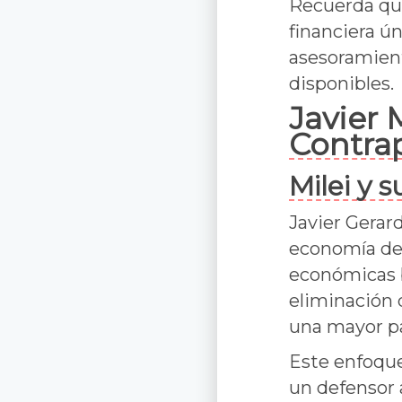
Recuerda que
financiera ú
asesoramien
disponibles.
Javier 
Contra
Milei y 
Javier Gerard
economía de 
económicas b
eliminación 
una mayor pa
Este enfoque
un defensor 