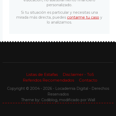
educación, no asesoramiento financiero
personalizado.
Si tu situación es particular y necesitas una
mirada más directa, puedes
contarme tu caso
y
lo analizamos.
Listas de Estafas
Disclaimer - ToS
Referidos Recomendados
Contacto
Copyright © 2004 - 2026 - Locademia Digital - Derechos
Reservados
Theme by: Codiblog, modificado por
Wall